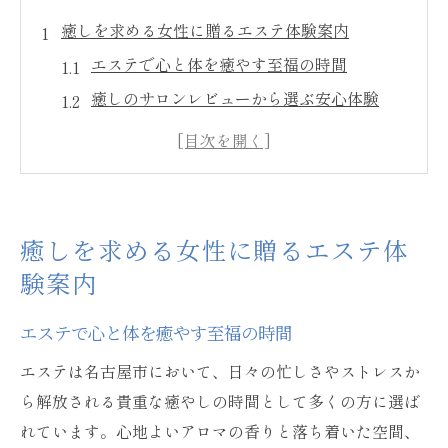
癒しを求める女性に贈るエステ体験案内
エステで心と体を癒やす至福の時間
癒しのサロンレビューから選ぶ安心体験
女性専用エステならではのリラックス感
オイルマッサージで深まる癒やし効果
癒しのエステが人気の理由を徹底解説
名古屋市で心解き放つ癒やしのエステ時間
癒しを求める女性に贈るエステ体
名古屋市でエステを満喫するコツと選び方
験案内
癒しのサロン名古屋市港区の注目ポイント
エステで心と体を癒やす至福の時間
オイルマッサージ体験で心身リフレッシュ
タイ古式マッサージ名古屋で非日常体験を
エステは名古屋市において、日々の忙しさやストレスか
ら解放される貴重な癒やしの時間として多くの方に選ば
エステで叶う癒やしの時間の過ごし方
れています。心地よいアロマの香りと落ち着いた空間、
ストレス解消ならエステの上質なリラクゼーシ