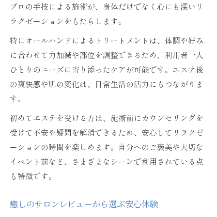
プロの手技による施術が、身体だけでなく心にも深いリ
ョン
ラクゼーションをもたらします。
エステによるストレス解消の新常識とは
特にオールハンドによるトリートメントは、体調や好み
癒しのエステで心身をリセットする方法
に合わせて力加減や部位を調整できるため、利用者一人
オイルマッサージで深く癒される秘訣
ひとりのニーズに寄り添ったケアが可能です。エステ後
リラクゼーション効果が高い施術の選び方
の爽快感や肌の変化は、日常生活の活力にもつながりま
癒しのサロンレビューから選ぶ信頼体験
す。
自然素材とアロマ香る癒やし空間でエステを満
初めてエステを受ける方は、施術前にカウンセリングを
喫
受けて不安や疑問を解消できるため、安心してリラクゼ
アロマエステで心地よい癒やしを体感
ーションの時間を楽しめます。自分へのご褒美や大切な
自然素材を活かした癒しの空間の魅力
イベント前など、さまざまなシーンで利用されている点
エステで楽しむアロマとリラクゼーション
も特徴です。
オイルマッサージの癒やし効果を検証
癒しのサロンレビューから選ぶ安心体験
癒しのエステ空間で心身を整える方法