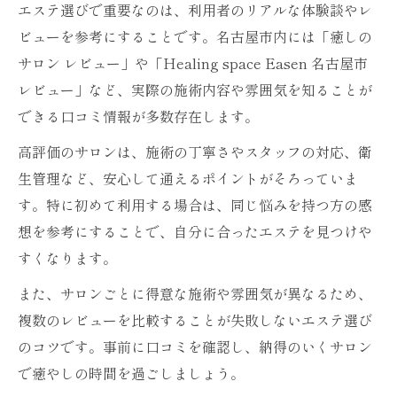
女性専用で安心のプライベートエステ体験
エステ選びで重要なのは、利用者のリアルな体験談やレ
ビューを参考にすることです。名古屋市内には「癒しの
女性専用エステで叶う安心と癒やし体験
サロン レビュー」や「Healing space Easen 名古屋市
プライベートサロンならではの癒やし空間
レビュー」など、実際の施術内容や雰囲気を知ることが
エステで味わう特別なリラクゼーション
できる口コミ情報が多数存在します。
オイルマッサージで実感する癒しの効果
高評価のサロンは、施術の丁寧さやスタッフの対応、衛
癒しのサロンレビューを活用した選び方
生管理など、安心して通えるポイントがそろっていま
心身をほぐすエステの魅力と癒やし時間のヒン
す。特に初めて利用する場合は、同じ悩みを持つ方の感
ト
想を参考にすることで、自分に合ったエステを見つけや
エステで心身をほぐす癒やしの方法とは
すくなります。
癒しのエステで見つける自分だけの時間
また、サロンごとに得意な施術や雰囲気が異なるため、
オイルマッサージで感じるリフレッシュ効
複数のレビューを比較することが失敗しないエステ選び
果
のコツです。事前に口コミを確認し、納得のいくサロン
エステ体験から学ぶ癒やし時間の作り方
で癒やしの時間を過ごしましょう。
癒しのサロン選びで得る満足ポイント