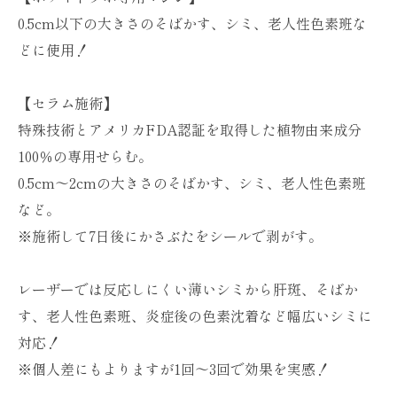
0.5cm以下の大きさのそばかす、シミ、老人性色素班な
どに使用！
【セラム施術】
特殊技術とアメリカFDA認証を取得した植物由来成分
100％の専用せらむ。
0.5cm～2cmの大きさのそばかす、シミ、老人性色素班
など。
※施術して7日後にかさぶたをシールで剥がす。
レーザーでは反応しにくい薄いシミから肝斑、そばか
す、老人性色素班、炎症後の色素沈着など幅広いシミに
対応！
※個人差にもよりますが1回～3回で効果を実感！