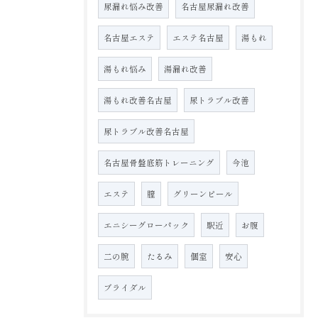
尿漏れ悩み改善
名古屋尿漏れ改善
名古屋エステ
エステ名古屋
湯もれ
湯もれ悩み
湯漏れ改善
湯もれ改善名古屋
尿トラブル改善
尿トラブル改善名古屋
名古屋骨盤底筋トレーニング
今池
エステ
膣
グリーンピール
エニシーグローパック
駅近
お腹
二の腕
たるみ
個室
安心
ブライダル