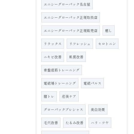
エニシーグローパック名古屋
エニシーグローパック正規取扱店
エニシーグローパック正規販売店
癒し
リラックス
リフレッシュ
セロトニン
ニキビ改善
肌質改善
骨盤底筋トレーニング
電磁場トレーニング
電磁パルス
膣トレ
産後ケア
グローパックプレシャス
美白効果
毛穴改善
たるみ改善
ハリ・ツヤ