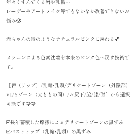
年々くすんでくる唇や乳輪…
レーザーやアートメイク等でもなかなか改善できないお
悩み🥺
赤ちゃんの時のようなナチュラルピンクに戻れる💕
メラニンによる色素沈着を本来のピンク色へ戻す技術で
す。
［唇（リップ）/乳輪•乳頭/デリケートゾーン（外陰部）
VI/Yゾーン（太ももの間）/お尻下/脇/膝/肘］から選択
可能です🩷🩷
☑️長年蓄積した摩擦によるデリケートゾーンの黒ずみ
☑️バストトップ（乳輪•乳頭）の黒ずみ