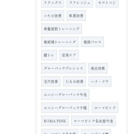
リラックス
リフレッシュ
セロトニン
ニキビ改善
肌質改善
骨盤底筋トレーニング
電磁場トレーニング
電磁パルス
膣トレ
産後ケア
グローパックプレシャス
美白効果
毛穴改善
たるみ改善
ハリ・ツヤ
エニシーグローパック今池
エニシーグローパック千種
ローマピンク
ROMA PINK
ローマピンク名古屋今池
ローマピンク名古屋
ローマピンク唇