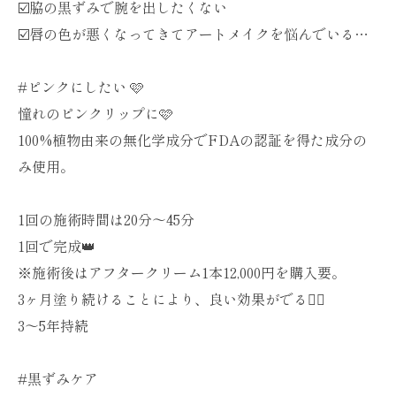
☑️脇の黒ずみで腕を出したくない
☑️唇の色が悪くなってきてアートメイクを悩んでいる…
#ピンクにしたい 🩷
憧れのピンクリップに🩷
100%植物由来の無化学成分でFDAの認証を得た成分の
み使用。
1回の施術時間は20分〜45分
1回で完成👑
※施術後はアフタークリーム1本12,000円を購入要。
3ヶ月塗り続けることにより、良い効果がでる☝🏻
3〜5年持続
#黒ずみケア