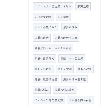
ホワイトラボ名古屋シミ取り
肝斑治療
そばかす治療
シミ治療
バストの黒ずみケ
尿漏れ悩み
尿漏れ改善
尿漏れ改善名古屋
骨盤底筋トレーニング名古屋
尿漏れ改善愛知
電磁パルス名古屋
膣トレ名古屋
膣トレ愛知
湯もれ改善
湯漏れ改善名古屋
湯漏れ悩み名古屋
湯漏れ悩み
湯漏れ悩み愛知
フェムケア専門店愛知
子宮脱予防名古屋