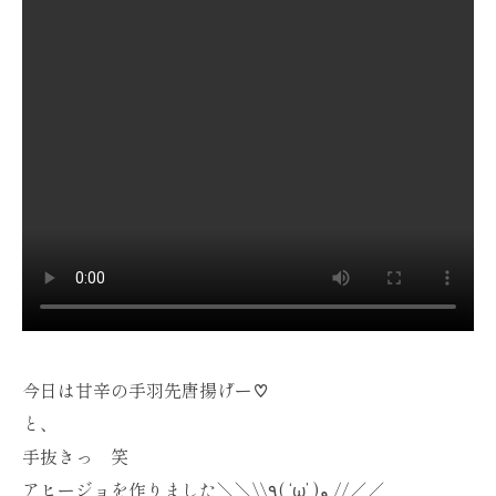
今日は甘辛の手羽先唐揚げー♡
と、
手抜きっ 笑
アヒージョを作りました＼＼\\٩( ‘ω’ )و //／／